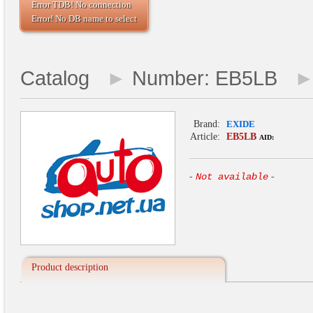
Error TDB! No connection
Error! No DB name to select
Catalog
►
Number: EB5LB
Brand:
EXIDE
Article:
EB5LB
AID:
-
Not available
-
Product description