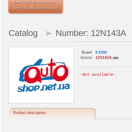
Error TDB! No connection
Error! No DB name to select
Catalog
►
Number: 12N143A
Brand:
EXIDE
Article:
12N143A
AID:
-
Not available
-
Product description