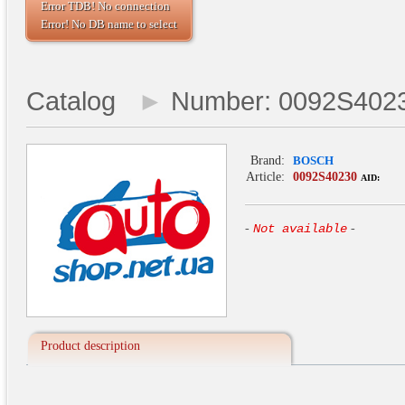
Error TDB! No connection
Error! No DB name to select
Catalog
►
Number: 0092S402
Brand:
BOSCH
Article:
0092S40230
AID:
-
Not available
-
Product description